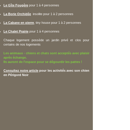
Le Gîte Fougère
pour 1 à 4 personnes
La Borie Orchidée
insolite
pour 1 à 2 personnes
La Cabane en pierre
,
tiny house pour 1 à 2 personnes
Le Chalet Prairie
pour 1 à 4 personnes
Chaque logement possède un jardin privé et clos pour
certains de nos logements
Les animaux - chiens et chats sont acceptés avec plaisir
après échange.
Ils auront de l'espace pour se dégourdir les pattes !
Consultez notre article
pour les activités avec son chien
en Périgord Noir