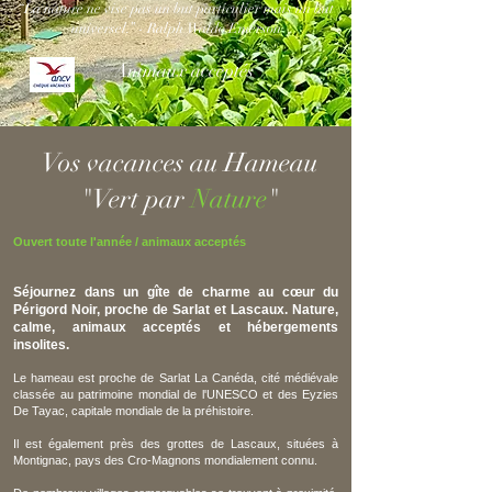
“La nature ne vise pas un but particulier mais un but
universel.” -
Ralph Waldo Emerson
Animaux acceptés
Vos vacances au Hameau
"Vert par
Nature
"
Ouvert toute l'année / animaux acceptés
Séjournez dans un gîte de charme au cœur du
Périgord Noir, proche de Sarlat et Lascaux. Nature,
calme, animaux acceptés et hébergements
insolites.
Le hameau est proche de Sarlat La Canéda
, cité médiévale
classée au patrimoine mondial de l'UNESCO et des
Eyzies
De Tayac
, capitale mondiale de la préhistoire.
Il est également près des grottes de Lascaux
, situées à
Montignac, pays des Cro-Magnons mondialement connu.