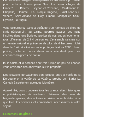
De nombreux
villages remarquables
se trouvent à proximité,
pour certains classés parmi "les plus beaux villages de
France" : Belvès, Beynac-et-Cazenac, Castelnaud-la-
Chapelle, Domme, La Roque-Gageac, Saint-Léon-sur-
Vézère, Saint-Amand de Coly, Limeuil, Monpazier, Saint-
Cyprien, Le Bugue...
Vous séjournerez dans la quiétude d'un hameau de gîtes de
style périgourdin, au calme, pourrez passer des nuits
insolites dans une Borie ou profiter de nos autres logements,
tous différents, de 2 à 4 personnes. L'ensemble se situe sur
un terrain naturel et préservé de plus de 4 hectares niché
dans la forêt et situé en zone protégée
Natura 2000 :
bois,
prairie, roche et cours d'eau vous attendent pour des
vacances baignées de nature.
Ici le calme et la sérénité sont rois ! Avec un peu de chance
vous croiserez des chevreuils sur la propriété.
Nos locations de vacances sont situées entre la vallée de la
Dordogne et la vallée de la Vézère, proche de
Sarlat La
Caneda à seulement quelques kilomètre.
A proximité, vous trouverez tous l
es grands sites historiques
et préhistoriques, de nombreux châteaux, des coins de
baignade, grottes, des activités et visites
innombrables ainsi
que tous les
services et
commodités
nécessaires à votre
séjour.
Le hameau de gîtes :