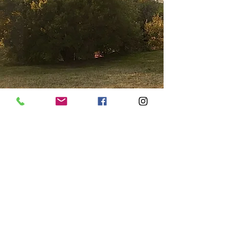
Gîtes
Vert
Par
Nature
220 chemin du Breuil
24200 Saint André d'Allas
Dordogne - Périgord Noir
FRANCE
GPS :
Via App Waze : "Vert par Nature"
Via App Google Map : "Vert par Nature"
Cliquez pour réserver