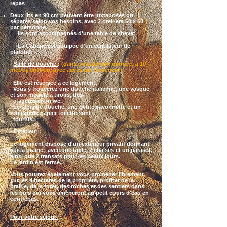
repas
Deux lits en 90 cm peuvent être juxtaposés ou
séparés selon vos besoins, avec 2 oreillers 60 x 60
par personne.
Ils sont accompagnés d'une table de chevet.
La Cabane est équipée d'un ventilateur de
plafond.
-
Salle de douche
:
(
dans un bâtiment derrière, à 10
mètres environ, avec accès par l'extérieur
)
Elle est réservée à ce logement.
Vous y trouverez une douche italienne, une vasque
et son meuble à tiroirs, des
étagères et un wc.
Le tapis de douche, une petite savonnette et un
rouleau de papier
toilette
sont
fournis.
-
Extérieur
:
Le logement dispose d'un extérieur privatif donnant
sur la prairie, avec une table, 2 chaises et un parasol,
ainsi que
2 transats pour les beaux jours.
Le jardin est fermé.
Vous pourrez également vous pro
mener librement
sur les 4 hectares de la propriété, profiter de la
prairie, de la forêt, des roches et des sentiers dans
les bois qui vous amèneront au petit cours d'eau en
contrebas.
Pour votre séjour
: