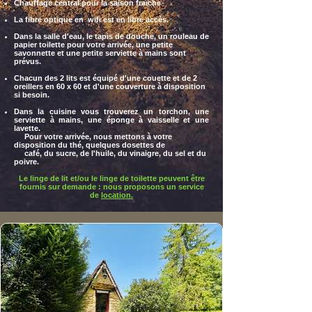
Chauffage central pour la saison fraîche
L
a fibre optique en wifi est en libre accès.
Dans la salle d'eau, le tapis de douche, un rouleau de
papier toilette pour votre arrivée, une petite
savonnette et une petite serviette à mains sont
prévus.
Chacun des 2 lits est équipé d'une couette et de 2
oreillers en 60 x 60 et d'une couverture
à disposition
si besoin.
Dans la cuisine vous trouverez un torchon, une
serviette à mains, une éponge à vaisselle et une
lavette.
Pour votre arrivée, nous mettons à votre
disposition du thé, quelques dosettes de
café
, du
sucre,
de l'huile, du vinaigre, du sel et du
poivre.
Le linge de lit et/ou le linge de toilette peuvent être
fournis sur demande : nous proposons un service
de
location.