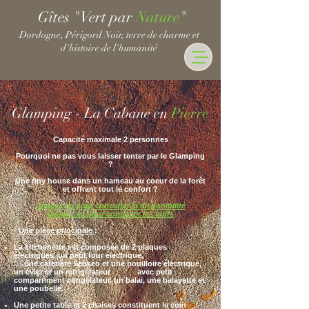
Gîtes "Vert par
Nature
"
Dordogne, Périgord Noir, terre de charme et
d'histoire de l'humanité
Glamping - La Cabane en
Pierre
Capacité maximale 2 personnes
Pourquoi ne pas vous laisser tenter par le Glamping
?
Une tiny house dans un hameau au coeur de la forêt
et offrant tout le confort ?
Cliquez ici pour consulter la disponibilité
Cliquez ici pour consulter les tarifs
-
Une pièce principale
:
La kitchenette est composée de 2 plaques
électriques, un petit four électrique,
une cafetière Senseo et une bouilloire électrique,
un évier et un réfrigérateur avec petit
compartiment congélateur, un
balai, une balayette et
une poubelle.
Une petite table et 2 chaises constituent le coin