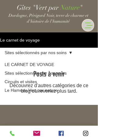
Gîtes "Vert par
Nature
"
Dordogne, Périgord Noir, terre de charme et
d'histoire de l'humanité
Le carnet de voyage
Sites sélectionnés par nos soins
LE CARNET DE VOYAGE
Posts à venir
Sites sélectionnés par nos soins
Circuits et visites
Découvrez d'autres catégories de ce
Le Hameau Vert par nature
blog ou revenez plus tard.