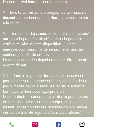
les autres résidents et autres animaux.
V – Le site est en zone protégée, les animaux ne
doivent pas endommager la flore, ni porter atteinte
à la faune.
VI – Toutes les déjections doivent être ramassées*
sur toute la propriété et jetées dans la poubelle
extérieure mise à votre disposition. Il n’est
agréable pour personne de se promener sur des
sentiers jonchés de crottes.
Le sac poubelle des déjections devra être emporté
à votre départ.
VII – Dans le logement, les animaux ne doivent
pas monter sur le canapé et le lit*, ceci afin de ne
pas y mettre de poils et/ou les tacher. Pensez à
leur apporter leur couchage préféré !
Dans le doute, merci de prévoir des linges propres
et sans poils pour bien les protéger, ainsi qu’un
rouleau adhésif ou brosse ramasse-poils à passer
sur les textiles du logement (canapé / rideaux).
VIII – Tout « accident » (urine, déjection, vomi) doit
être soigneusement nettoyé.*