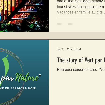
one of the most dog-friendly
tourist sites that accept them
Vacances en famille au gîte 
suggestion " With my dog in
you will find further down in 
theme: Canoeing on the Dor
rental companies acce
Jul 9
2 min read
The story of Vert
​Pourquoi séjourner chez "Ver