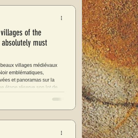
villages of the
u absolutely must
s beaux villages médiévaux
iques,
avées et panoramas sur la
e étape réserve son lot de
ariez un week-end ou des
notre sélection des 15 plus
oir.