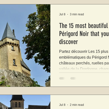
Jul 8
3 min read
The 15 most beautiful 
Périgord Noir that yo
discover
Partez découvrir Les 15 plu
emblématiques du Périgord Noir emblémat
châteaux perchés, ruelles p
vallée de la Dordogne, chaqu
découvertes. Que vous prép
vacances en Dordogne, voici 
beaux villages du Périgord N
Jul 8
2 min read