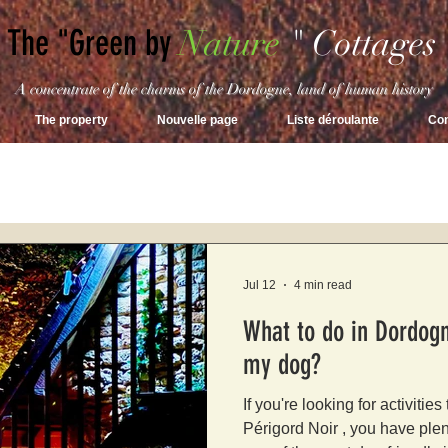
The "Green by
Nature
"
Cottages
A concentrate of the charms of the Dordogne, land of human history
The property
Nouvelle page
Liste déroulante
Con
Jul 12
4 min read
What to do in Dordogn
my dog?
If you're looking for activitie
Périgord Noir , you have plen