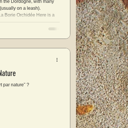
 in the Dordogne, with many
 (usually on a leash).
La Borie Orchidée Here is a
 Dordogne Périgord Noir" but
the article a wider selection by
dogne or the Vézère Several
 par Nature
t par nature" ?