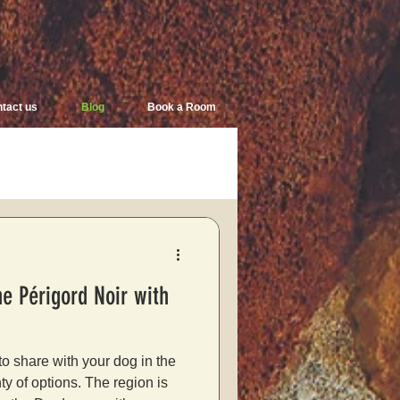
tact us
Blog
Book a Room
e Périgord Noir with
s to share with your dog in the
ty of options. The region is